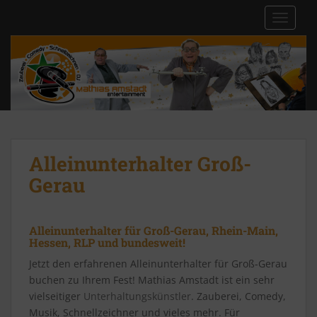
S
TOGGLE
k
i
p
t
o
m
a
i
n
Alleinunterhalter Groß-
c
Gerau
o
n
t
Alleinunterhalter für Groß-Gerau, Rhein-Main,
e
Hessen, RLP und bundesweit!
n
Jetzt den erfahrenen Alleinunterhalter für Groß-Gerau
t
buchen zu Ihrem Fest! Mathias Amstadt ist ein sehr
vielseitiger
Unterhaltungskünstler
. Zauberei, Comedy,
Musik, Schnellzeichner und vieles mehr. Für