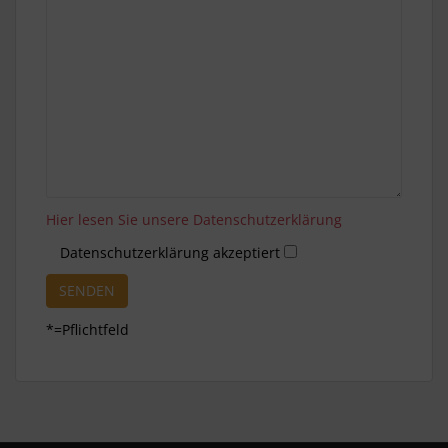
Hier lesen Sie unsere Datenschutzerklärung
Datenschutzerklärung akzeptiert
*=Pflichtfeld
A
l
t
e