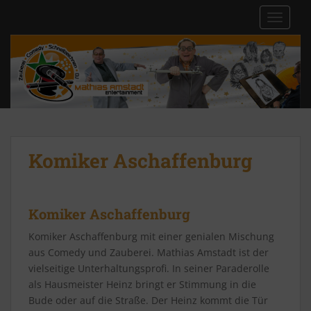
S
TOGGLE
k
i
p
t
o
m
a
i
n
Komiker Aschaffenburg
c
o
n
Komiker Aschaffenburg
t
e
Komiker Aschaffenburg mit einer genialen Mischung
n
aus Comedy und Zauberei. Mathias Amstadt ist der
t
vielseitige Unterhaltungsprofi. In seiner Paraderolle
als Hausmeister Heinz bringt er Stimmung in die
Bude oder auf die Straße. Der Heinz kommt die Tür