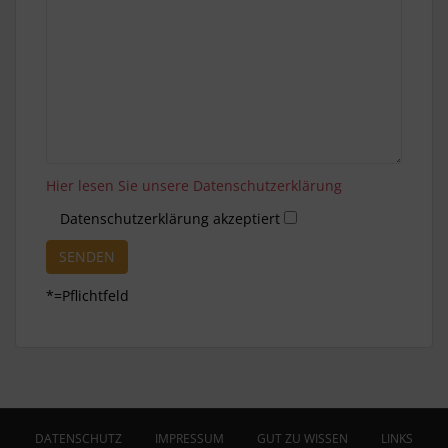
Hier lesen Sie unsere Datenschutzerklärung
Datenschutzerklärung akzeptiert
*=Pflichtfeld
A
l
t
e
r
DATENSCHUTZ
IMPRESSUM
GUT ZU WISSEN
LINKS
n