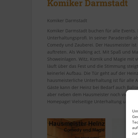
Komiker Darmstadt
Komiker Darmstadt
Komiker Darmstadt buchen für alle Events. M
Unterhaltungsprofi. In seiner Paraderolle a
Comedy und Zauberei. Der Hausmeister ist m
auftreten. Als Walking act. Mit Spaß und M
Showeinlagen. Witz, Komik und Magie mit v
läuft über das Fest und die Stimmung steig
keinerlei Aufbau. Die Tür geht auf der Hein
hausmeisterliche Unterhaltung ist für alle A
Gäste kann der Heinz bei Bedarf auch Ballo
aber neben dem Hausmeister noch viel meh
Homepage! Vielseitige Unterhaltung und be
Um 
Ger
Tec
auf
zur