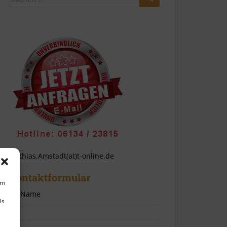
nach:
Mathias.Amstadt(at)t-online.de
Kontaktformular
um
Ihr Name
Ds