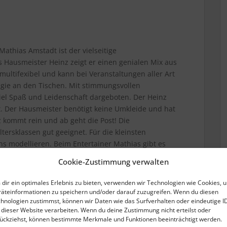
athias Amstadt ist der vielseitige
ls Hausmeister Heinz zeigt er einen genialen Mix aus
ultifexibel und kann bei Veranstaltungen aller Art
agie an den Tischen. Mit stimmungsvollen
iel Spaß und Leidenschaft dargeboten. Der Heinz
t. Der Hausmeister benötigt keine Umkleide und hat
z kommt rein und ab geht die Post! Die
ltersklassen gut geeignet. Für die kleinsten
ns modellieren. Beim Entertainer Mathias gibt es
r gute Unterhaltung. Schauen Sie auf der
Cookie-Zustimmung verwalten
ste Stimmung. Jetzt unverbindlich anfragen!
dir ein optimales Erlebnis zu bieten, verwenden wir Technologien wie Cookies, 
äteinformationen zu speichern und/oder darauf zuzugreifen. Wenn du diesen
hnologien zustimmst, können wir Daten wie das Surfverhalten oder eindeutige I
 dieser Website verarbeiten. Wenn du deine Zustimmung nicht erteilst oder
ückziehst, können bestimmte Merkmale und Funktionen beeinträchtigt werden.