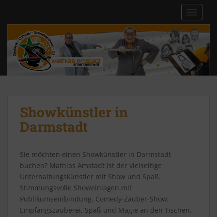
S
TOGGLE
k
i
p
t
o
m
a
i
n
Showkünstler in
c
Darmstadt
o
n
t
Sie möchten einen Showkünstler in Darmstadt
e
buchen? Mathias Amstadt ist der vielseitige
n
Unterhaltungskünstler mit Show und Spaß.
t
Stimmungsvolle Showeinlagen mit
Publikumseinbindung. Comedy-Zauber-Show,
Empfangszauberei, Spaß und Magie an den Tischen,