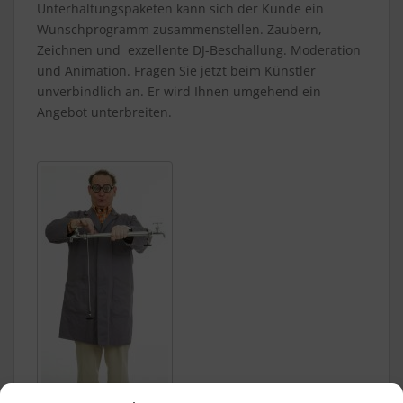
Unterhaltungspaketen kann sich der Kunde ein
Wunschprogramm zusammenstellen. Zaubern,
Zeichnen und exzellente DJ-Beschallung. Moderation
und Animation. Fragen Sie jetzt beim Künstler
unverbindlich an. Er wird Ihnen umgehend ein
Angebot unterbreiten.