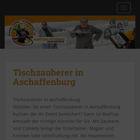
S
TOGGLE
k
i
p
t
o
m
a
i
n
Tischzauberer in
c
Aschaffenburg
o
n
t
Tischzauberer in Aschaffenburg
e
Möchten Sie einen Tischzauberer in Aschaffenburg
n
buchen der Ihr Event bereichert? Dann ist Mathias
t
Amstadt der richtige Künstler für Sie. Mit Zauberei
und Comedy bringt der Entertainer, Magier und
Komiker tolle Unterhaltung mit. Als Hausmeister