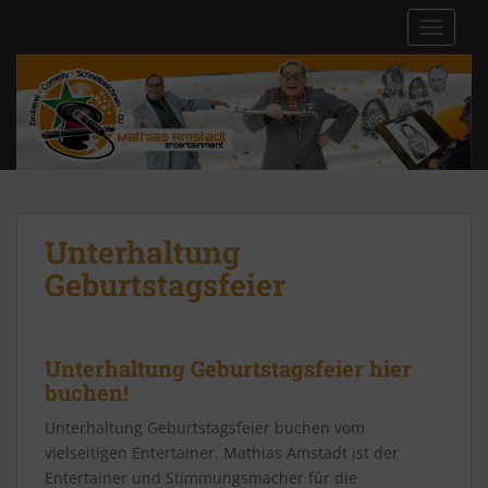
S
TOGGLE
k
i
p
t
o
m
a
i
n
Unterhaltung
c
Geburtstagsfeier
o
n
t
e
Unterhaltung Geburtstagsfeier hier
n
buchen!
t
Unterhaltung Geburtstagsfeier buchen vom
vielseitigen Entertainer. Mathias Amstadt ist der
Entertainer und Stimmungsmacher für die