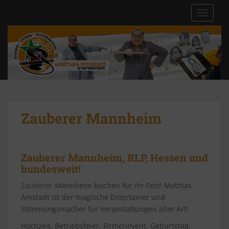
S
TOGGLE
k
i
p
t
o
m
a
i
n
Zauberer Mannheim
c
o
n
Zauberer Mannheim, RLP, Hessen und
t
bundesweit!
e
n
Zauberer
Mannheim buchen für Ihr Fest! Mathias
t
Amstadt ist der magische Entertainer und
Stimmungsmacher für Veranstaltungen aller Art!
Hochzeit, Betriebsfeier, Firmenevent, Geburtstag,