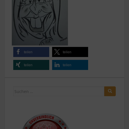
teilen
teilen
teilen
teilen
Suchen
nach: